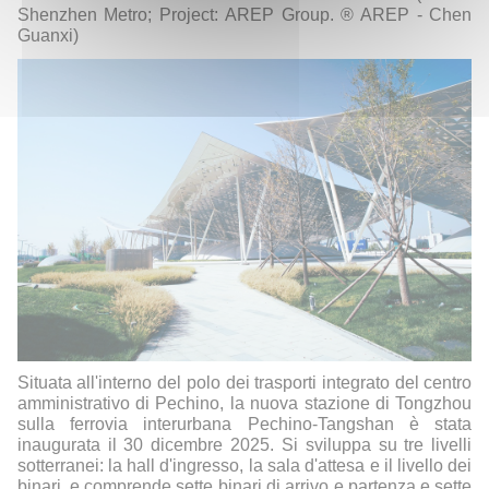
Shenzhen Metro; Project: AREP Group. ® AREP -
Chen
Guanxi)
Situata all'interno del polo dei trasporti integrato del centro
amministrativo di Pechino, la nuova stazione di Tongzhou
sulla ferrovia interurbana Pechino-Tangshan è stata
inaugurata il 30 dicembre 2025. Si sviluppa su tre livelli
sotterranei: la hall d'ingresso, la sala d'attesa e il livello dei
binari, e comprende sette binari di arrivo e partenza e sette