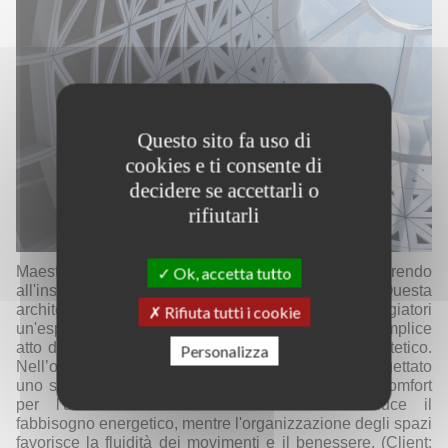
Questo sito fa uso di
cookies e ti consente di
decidere se accettarli o
rifiutarli
Maestose colonne sorreggono la struttura, conferendo
Ok, accetta tutto
all'insieme una solennità quasi da cattedrale. Questa
architettura immersiva mira a offrire ai viaggiatori
Rifiuta tutti i cookie
un'esperienza sensoriale unica, trasformando il semplice
atto del transito in un vero e proprio intermezzo estetico.
Personalizza
Nell’ottica di un futuro post-carbonio, AREP ha progettato
uno spazio che coniuga prestazioni ambientali e comfort
per l'utente. L'abbondante luce naturale riduce il
fabbisogno energetico, mentre l'organizzazione degli spazi
favorisce la fluidità dei movimenti e il benessere.
(
Client: