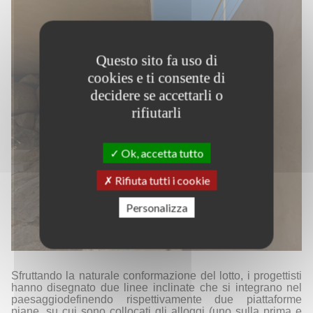
Questo sito fa uso di
cookies e ti consente di
decidere se accettarli o
rifiutarli
Ok, accetta tutto
Rifiuta tutti i cookie
Personalizza
Sfruttando la naturale
conformazione
del lotto,
i progettisti
hanno
disegnato due linee
inclinate
che si integrano nel
paesaggio
definendo
rispettivamente due piattaforme
piane, su cui sono collocati gli alloggi (uno sulla prima e