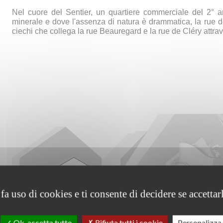
Nel cuore del Sentier, un quartiere commerciale del 2° 
minerale e dove l'assenza di natura è drammatica, la rue 
ciechi che collega la rue Beauregard e la rue de Cléry attra
fa uso di cookies e ti consente di decidere se accettarli
Ok, accetta tutto
Rifiuta tutti i cookie
Personalizza