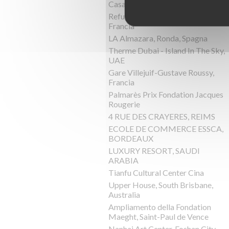
Casa Pyr, Lago Panguipulli, Cile
Refuge de Barroude, Pyrénées,
Francia
LA Almazara, Ronda, Spagna
Therme Dubai - Island In The Sky,
UAE
Gare Villejuif-Gustave Roussy,
Francia
Palmarès Prix Fondation Jacques
Rougerie
4 RUE DES CRAYERES, REIMS
ECOLE DE COMMERCE ESSCA,
BORDEAUX
LUXURY RESORT, SAUDI
ARABIA
Tianfu Cultural Center Cina
Upper House, South Brisbane,
Australia
Ampliamento della Fondation
Maeght, Saint-Paul de Vence
Nanhai Art Center, Foshan City,