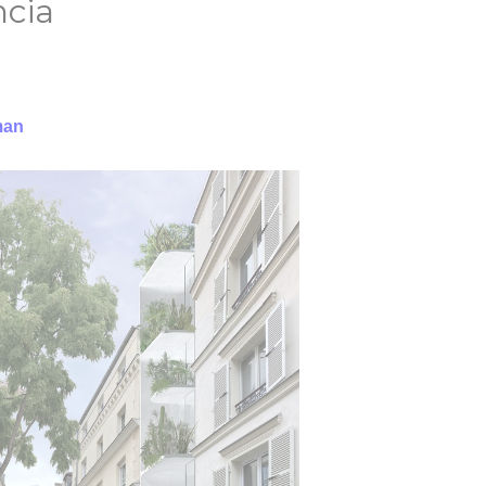
ncia
man