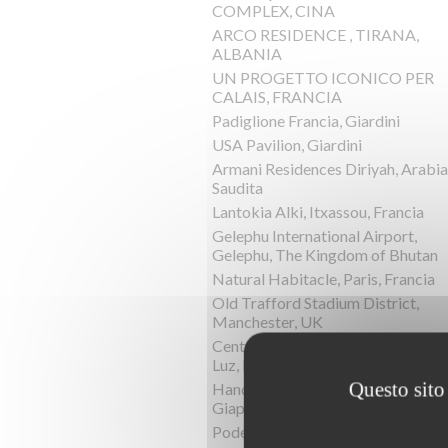
COMPLEX, CINA
ARCO RESIDENCE , TIRANA,
ALBANIA
UN PROGETTO ICONICO PER
CALAIS, FRANCIA
Padiglione Francia, Giardini
USA Pavilion, Giardini
Armani Residences Diriyah, Arabia
Saudita
Lantokia Alki, Itxassou, Francia
Gelephu International Airport,
Gelephu, The Kingdom of Bhutan
Natural Habitacle, Paris, Francia
Old Trafford Stadium District,
Manchester, UK
Centro Culturale, Saint-Jean-de-
Luz, Francia
Questo sito 
Hand-In-Hand House, Karuizawa,
Giappone
Podere la Chiesa, Terriciola, Italia