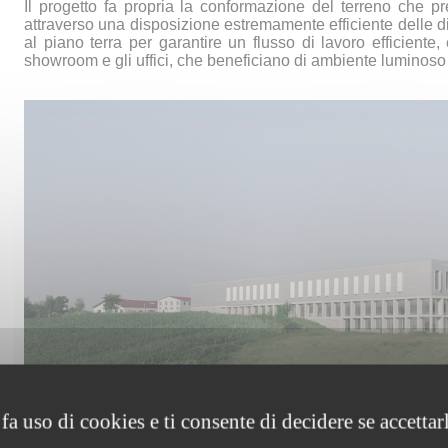
Il progetto fa propria la conformazione del terreno che p
attraverso una disposizione estremamente efficiente delle di
al piano terra per garantire un flusso di lavoro efficiente,
showroom e gli uffici, che beneficiano di ambiente luminoso
fa uso di cookies e ti consente di decidere se accettarli