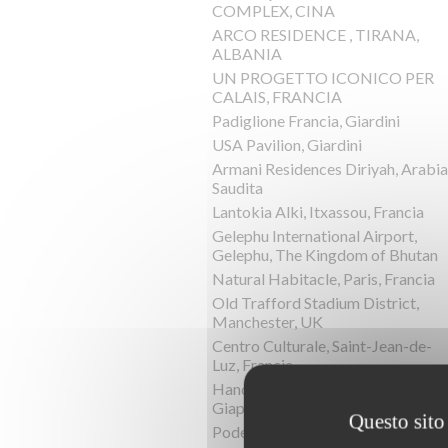
COMPLEX, CINA
ARCO RESIDENCE , TIRANA,
ALBANIA
UN PROGETTO ICONICO PER
CALAIS, FRANCIA
Padiglione Francia, Giardini
USA Pavilion, Giardini
Armani Residences Diriyah, Arabia
Saudita
Lantokia Alki, Itxassou, Francia
Gelephu International Airport,
Gelephu, The Kingdom of Bhutan
Natural Habitacle, Paris, Francia
Old Trafford Stadium District,
Manchester, UK
Centro Culturale, Saint-Jean-de-
Luz, Francia
Hand-In-Hand House, Karuizawa,
Giappone
Questo sito 
Podere la Chiesa, Terriciola, Italia