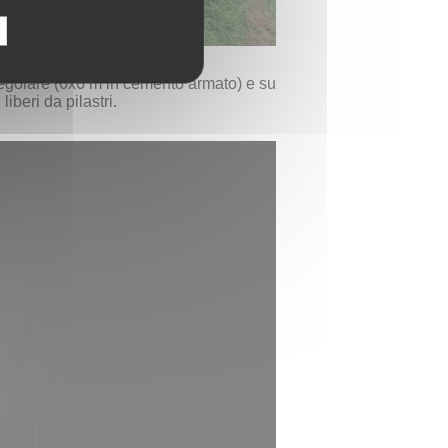
a regolare (6x6 m in cemento armato) e su
liberi da pilastri.