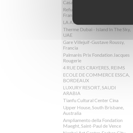
Casa Pyr, Lago Panguipulli, Cile
Refuge de Barroude, Pyrénées,
Francia
LA Almazara, Ronda, Spagna
Therme Dubai - Island In The Sky,
UAE
Gare Villejuif-Gustave Roussy,
Francia
Palmarès Prix Fondation Jacques
Rougerie
4 RUE DES CRAYERES, REIMS
ECOLE DE COMMERCE ESSCA,
BORDEAUX
LUXURY RESORT, SAUDI
ARABIA
Tianfu Cultural Center Cina
Upper House, South Brisbane,
Australia
Ampliamento della Fondation
Maeght, Saint-Paul de Vence
Nanhai Art Center, Foshan City,