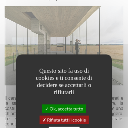
Questo sito fa uso di
cookies e ti consente di
decidere se accettarli o
rifiutarli
Il carattere massiccio del bunker è preservato e le pareti e
la struttura in cemento rimangono visibili. Sopra, la
Ok, accetta tutto
costruzione sospesa e trasparente del padiglione offre una
chiara distinzione tra vecchio e nuovo, pesante e leggero.
Le scale sono inserite come elemento centrale,
Rifiuta tutti i cookie
conducendo dalle parti chiuse fino alla luce.