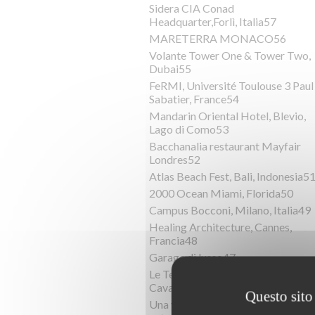
Sidera CIA Conad
Headquarter,Forlì, Italia57
MARETERRA MONACO56
Volante Tower One & Tower Two,
Dubai55
FeRMI, Université Toulouse 3 Paul
Sabatier, France54
Mandarin Oriental Hotel, Blevio,
Lago di Como53
Bacchanalia restaurant Mayfair
Londres52
Atlas Beach Fest, Bali, Indonesia5
2000 Ocean Miami, Florida50
Campus Bocconi, Milano, Italia49
Healing Architecture, Cannes,
Francia48
Garage di lusso47
Le Terrazze del Mediterraneo,
Cavallino Treporti, Italia46
Questo sito 
Una villa sostenibile immersa nella