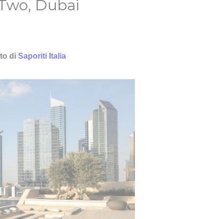
Two, Dubai
to di
Saporiti Italia