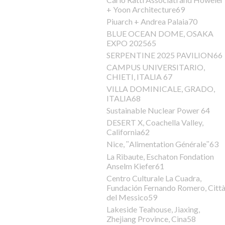
+ Yoon Architecture69
Piuarch + Andrea Palaia70
BLUE OCEAN DOME, OSAKA
EXPO 202565
SERPENTINE 2025 PAVILION66
CAMPUS UNIVERSITARIO,
CHIETI, ITALIA 67
VILLA DOMINICALE, GRADO,
ITALIA68
Sustainable Nuclear Power 64
DESERT X, Coachella Valley,
California62
Nice, ʺAlimentation Généraleʺ63
La Ribaute, Eschaton Fondation
Anselm Kiefer61
Centro Culturale La Cuadra,
Fundación Fernando Romero, Citt
del Messico59
Lakeside Teahouse, Jiaxing,
Zhejiang Province, Cina58