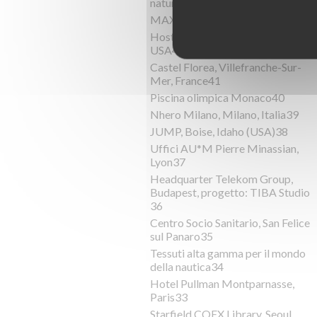
natura45
MAXXI, Roma, Italia44
Host Hotels & Resorts, Bethesda,
USA43
Castel Florea, Villefranche-Sur-
Mer, France41
Piscina olimpica Monaco40
Nhero Milano, Milano, Italia39
JUMP, Boise, Idaho (USA)38
Uffici AU*M Pierre Minassian,
Lyon37
Headquarter Telekom Group,
Budapest, progetto: TIBA Studio
36
Centro Socio Sanitario, San Felice
sul Panaro35
Tessuti alta gamma per il mondo
della nautica34
Hotel Pullman Montparnasse,
Paris33
Starfield COEX Library, Seoul,