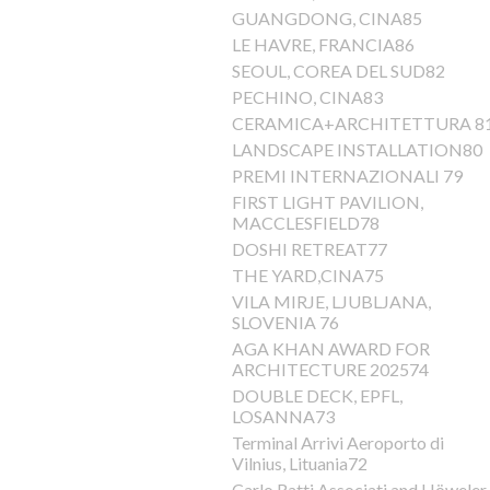
GUANGDONG, CINA85
LE HAVRE, FRANCIA86
SEOUL, COREA DEL SUD82
PECHINO, CINA83
CERAMICA+ARCHITETTURA 8
LANDSCAPE INSTALLATION80
PREMI INTERNAZIONALI 79
FIRST LIGHT PAVILION,
MACCLESFIELD78
DOSHI RETREAT77
THE YARD,CINA75
VILA MIRJE, LJUBLJANA,
SLOVENIA 76
AGA KHAN AWARD FOR
ARCHITECTURE 202574
DOUBLE DECK, EPFL,
LOSANNA73
Terminal Arrivi Aeroporto di
Vilnius, Lituania72
Carlo Ratti Associati and Höweler