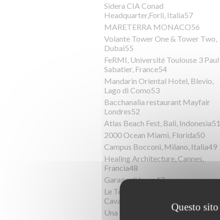
Sidera CIA Conad
Headquarter,Forlì, Italia57
MARETERRA MONACO56
Volante Tower One & Tower Two,
Dubai55
FeRMI, Université Toulouse 3 Paul
Sabatier, France54
Mandarin Oriental Hotel, Blevio,
Lago di Como53
Bacchanalia restaurant Mayfair
Londres52
Atlas Beach Fest, Bali, Indonesia5
2000 Ocean Miami, Florida50
Campus Bocconi, Milano, Italia49
Healing Architecture, Cannes,
Francia48
Garage di lusso47
Le Terrazze del Mediterraneo,
Cavallino Treporti, Italia46
Questo sito 
Una villa sostenibile immersa nella