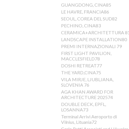
GUANGDONG, CINA85
LE HAVRE, FRANCIA86
SEOUL, COREA DEL SUD82
PECHINO, CINA83
CERAMICA+ARCHITETTURA 8
LANDSCAPE INSTALLATION80
PREMI INTERNAZIONALI 79
FIRST LIGHT PAVILION,
MACCLESFIELD78
DOSHI RETREAT77
THE YARD,CINA75
VILA MIRJE, LJUBLJANA,
SLOVENIA 76
AGA KHAN AWARD FOR
ARCHITECTURE 202574
DOUBLE DECK, EPFL,
LOSANNA73
Terminal Arrivi Aeroporto di
Vilnius, Lituania72
Carlo Ratti Associati and Höweler