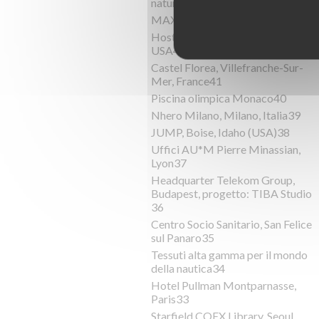
natura45
MAXXI, Roma, Italia44
Host Hotels & Resorts, Bethesda,
USA43
Castel Florea, Villefranche-Sur-
Mer, France41
Piscina olimpica Monaco40
Nhero Milano, Milano, Italia39
JUMP, Boise, Idaho (USA)38
Uffici AU*M Pierre Minassian,
Lyon37
Headquarter Telekom Group,
Budapest, progetto: TIBA Studio
36
Centro Socio Sanitario, San Felice
sul Panaro35
Tessuti alta gamma per il mondo
della nautica34
Hotel Pullman Montparnasse,
Paris33
Starfield COEX Library, Seoul,