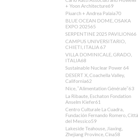
+ Yoon Architecture69
Piuarch + Andrea Palaia70
BLUE OCEAN DOME, OSAKA
EXPO 202565
SERPENTINE 2025 PAVILION66
CAMPUS UNIVERSITARIO,
CHIETI, ITALIA 67
VILLA DOMINICALE, GRADO,
ITALIA68
Sustainable Nuclear Power 64
DESERT X, Coachella Valley,
California62
Nice, ʺAlimentation Généraleʺ63
La Ribaute, Eschaton Fondation
Anselm Kiefer61
Centro Culturale La Cuadra,
Fundación Fernando Romero, Citt
del Messico59
Lakeside Teahouse, Jiaxing,
Zhejiang Province, Cina58