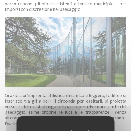
parco urbano, gli alberi esistenti e l’antico municipio – per
imporsi con discrezione nel paesaggio.
Grazie a un’impronta stilistica dinamica e leggera, l’edifico si
inserisce tra gli alberi, li circonda per esaltarli, si proietta
verso il cielo o si allunga nel parco per diventare parte del
paesaggio, farne proprie le luci e le trasparenze, senza
alterarne gli equilibri. Nonostante la volumetria importante,
l’edificio si mostra solo per tratti.