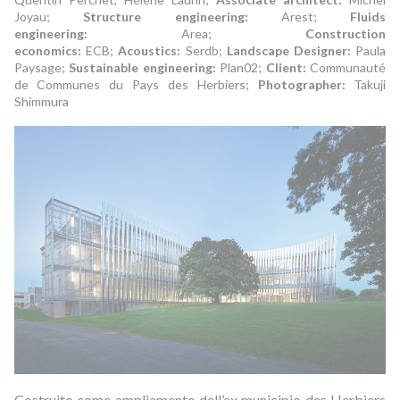
Joyau;
Structure engineering:
Arest;
Fluids
engineering:
Area;
Construction
economics:
ECB;
Acoustics:
Serdb;
Landscape Designer:
Paula
Paysage;
Sustainable engineering:
Plan02;
Client:
Communauté
de Communes du Pays des Herbiers;
Photographer:
Takuji
Shimmura
Costruito come ampliamento dell’ex municipio des Herbiers