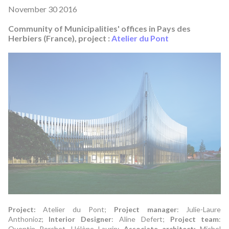
November 30 2016
Community of Municipalities' offices in Pays des
Herbiers (France), project :
Atelier du Pont
Project:
Atelier du Pont;
Project manager
: Julie-Laure
Anthonioz;
Interior Designer
: Aline Defert;
Project team
:
Quentin Perchet, Hélène Laurin;
Associate architect:
Michel