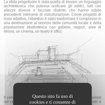
La sfida progettuale è stata quella di trovare un linguaggio
architettonico che potesse unificare gli edifici, tutti con
altezze diverse e facciate distinte, che hanno subito
precedenti interventi di ristrutturazione. Come progetto di
riuso adattivo, l'obiettivo è stato trasformare il complesso in
una destinazione al servizio della comunità locale e della
popolazione studentesca con gallerie, negozi, aree di
ritrovo, un cinema, un teatro e uffici.
Questo sito fa uso di
ll concept alla base di The Yard nasce da una riflessione
cookies e ti consente di
sul contesto del progetto, situato in un luogo nascosto e