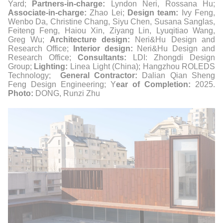
Yard;
Partners-in-charge:
Lyndon Neri, Rossana Hu;
Associate-in-charge:
Zhao Lei;
Design team:
Ivy Feng,
Wenbo Da, Christine Chang, Siyu Chen, Susana Sanglas,
Feiteng Feng, Haiou Xin, Ziyang Lin, Lyuqitiao Wang,
Greg Wu;
Architecture design:
Neri&Hu Design and
Research Office;
Interior design:
Neri&Hu Design and
Research Office;
Consultants:
LDI: Zhongdi Design
Group;
Lighting:
Linea Light (China); Hangzhou ROLEDS
Technology;
General Contractor:
Dalian Qian Sheng
Feng Design Engineering; Y
ear of Completion:
2025.
Photo:
DONG, Runzi Zhu