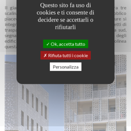
Questo sito fa uso di
Il giardino sospeso al primo piano è accessibile tra tre
cookies e ti consente di
scalinate monumentali che ne fanno uno spazio pubblico
piacevolmente fruibile, aperto alla città. Delle aperture si
decidere se accettarli o
integrano a queste grandi scalinate creando degli effetti di
rifiutarli
trasparenza e leggerezza. La piazza Pablo Picasso, a sud,
segna l’entrata della città. Un lavoro sulla verticalità degli
edifici la cui sagoma si staglia nel paesaggio sottolinea
Ok, accetta tutto
questa nuova identità urbana e offre un segnale forte.
Rifiuta tutti i cookie
Personalizza