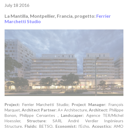
July 18 2016
La Mantilla, Montpellier, Francia, progetto:
Ferrier
M
archetti Studio
Project:
Ferrier Marchetti Studio;
Project Manager
: François
Marquet,
Architect Partner
: A+ Architecture,
Architect
:
Philippe
Bonon, Philippe Cervantes ,
Landscaper:
Agence TER/Michel
Hoessler,
Structure
: SARL André Verdier Ingénieurs
Structure,
Fluids:
BETSO,
Economist:
l’Echo,
Acoustics
: AMO