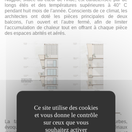
longs étés et des températures supérieures à 40° C
pendant huit mois de l'année. Conscients de ce climat, les
architectes ont doté les pièces principales de deux
balcons, l'un ouvert et l'autre fermé, afin de limiter
l'accumulation de chaleur tout en offrant à chaque pièce
des espaces abrités et aérés.
Ce site utilise des cookies
et vous donne le contrôle
sur ceux que vous
La façade se distingue par des éléments courbes,
évoquant des écailles composées à 80 % de matériaux
souhaitez activer