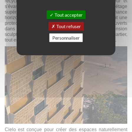
recyclés, qui forment un écran au niveau inférieur et
s'évasent vers le haut pour créer un balcon à l'étage
supérieur. Ces écrans incurvés, disposés en alternance
Tout accepter
horizontale et verticale le long du bâtiment, assurent une
protection thermique, créent des espaces verts ouverts
Tout refuser
dans chaque pièce et confèrent à l'édifice une dimension
sculpturale qui en fait un nouveau repère dans le quartier,
Personnaliser
tout en respectant le patrimoine architectural régional.
Cielo est conçue pour créer des espaces naturellement