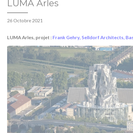
LUMA Arles
26 Octobre 2021
LUMA Arles, projet :
Frank Gehry
,
Selldorf Architects
,
Ba