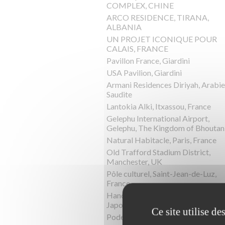
COMPLEX, CHINE
ARCO RESIDENCE, TIRANA,
ALBANIA
UN PROJET ICONIQUE POUR
CALAIS, FRANCE
Pavillon France, Giardini
USA Pavilion, Giardini
Armani Residences Diriyah, Arabie
Saudite
Lantokia Alki, Itxassou, France
Gelephu International Airport,
Gelephu, The Kingdom of Bhoutan
Natural Habitacle, Paris, France
Old Trafford Stadium District,
Manchester, UK
Pôle culturel, Saint-Jean-de-Luz,
France
Hand-In-Hand House, Karuizawa,
Japon
Ce site utilise d
Podere la Chiesa, Terriciola, Italie