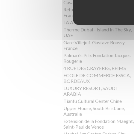
Casa Pyr, Lago Panguipulli, Chili
Refuge de Barroude, Pyrénées,
France
LA Almazara, Ronda, Espagne
Therme Dubai - Island In The Sky,
UAE
Gare Villejuif-Gustave Roussy,
France
Palmarès Prix Fondation Jacques
Rougerie
4 RUE DES CRAYERES, REIMS
ECOLE DE COMMERCE ESSCA,
BORDEAUX
LUXURY RESORT, SAUDI
ARABIA
Tianfu Cultural Center Chine
Upper House, South Brisbane,
Australie
Extension de la Fondation Maeght,
Saint-Paul de Vence
Nanhai Art Center, Foshan City,