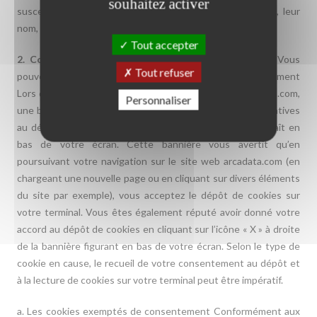
souhaitez activer
susceptibles d’être utilisés sur le site web arcadata.com, leur
nom, leur finalité ainsi que leur durée de conservation.
Tout accepter
2. Configuration de vos préférences sur les cookies
Vous
Tout refuser
pouvez accepter ou refuser le dépôt de cookies à tout moment
Lors de votre première connexion sur le site web arcadata.com,
Personnaliser
une bannière présentant brièvement des informations relatives
au dépôt de cookies et de technologies similaires apparaît en
bas de votre écran. Cette bannière vous avertit qu’en
poursuivant votre navigation sur le site web arcadata.com (en
chargeant une nouvelle page ou en cliquant sur divers éléments
du site par exemple), vous acceptez le dépôt de cookies sur
votre terminal. Vous êtes également réputé avoir donné votre
accord au dépôt de cookies en cliquant sur l’icône « X » à droite
de la bannière figurant en bas de votre écran. Selon le type de
cookie en cause, le recueil de votre consentement au dépôt et
à la lecture de cookies sur votre terminal peut être impératif.
a. Les cookies exemptés de consentement Conformément aux