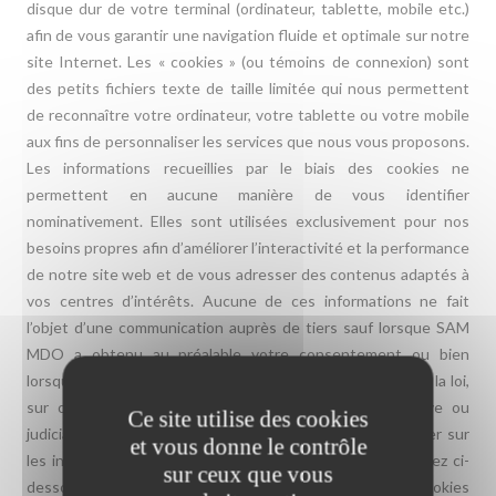
disque dur de votre terminal (ordinateur, tablette, mobile etc.)
afin de vous garantir une navigation fluide et optimale sur notre
site Internet. Les « cookies » (ou témoins de connexion) sont
des petits fichiers texte de taille limitée qui nous permettent
de reconnaître votre ordinateur, votre tablette ou votre mobile
aux fins de personnaliser les services que nous vous proposons.
Les informations recueillies par le biais des cookies ne
permettent en aucune manière de vous identifier
nominativement. Elles sont utilisées exclusivement pour nos
besoins propres afin d’améliorer l’interactivité et la performance
de notre site web et de vous adresser des contenus adaptés à
vos centres d’intérêts. Aucune de ces informations ne fait
l’objet d’une communication auprès de tiers sauf lorsque SAM
MDO a obtenu au préalable votre consentement ou bien
lorsque la divulgation de ces informations est requise par la loi,
sur ordre d’un tribunal ou toute autorité administrative ou
Ce site utilise des cookies
judiciaire habilitée à en connaître. Pour mieux vous éclairer sur
et vous donne le contrôle
les informations que les cookies identifient, vous trouverez ci-
sur ceux que vous
dessous un tableau listant les différents types de cookies