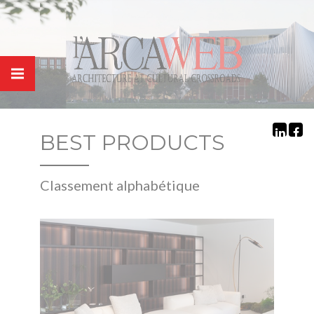
Panneau de gestion des cookies
BEST PRODUCTS
classement alphabétique
a
b
c
d
e
f
g
h
i
j
k
l
m
n
o
p
q
r
s
t
u
v
w
x
y
z