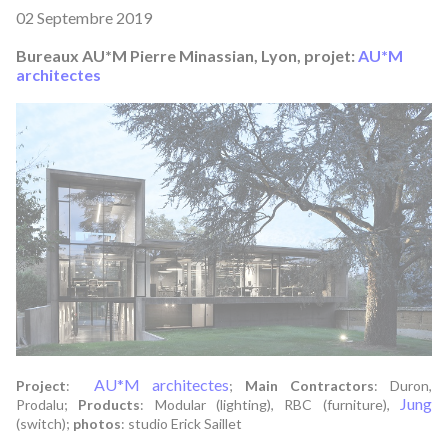
02 Septembre 2019
Bureaux AU*M Pierre Minassian, Lyon, projet:
AU*M
architectes
AU*M architecte
s
Project
:
;
Main Contractors
: Duron,
Jung
Prodalu;
Products
: Modular (lighting), RBC (furniture),
(switch);
photos
: studio Erick Saillet