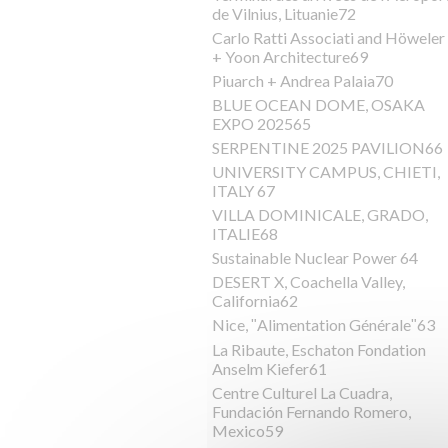
de Vilnius, Lituanie72
Carlo Ratti Associati and Höweler
+ Yoon Architecture69
Piuarch + Andrea Palaia70
BLUE OCEAN DOME, OSAKA
EXPO 202565
SERPENTINE 2025 PAVILION66
UNIVERSITY CAMPUS, CHIETI,
ITALY 67
VILLA DOMINICALE, GRADO,
ITALIE68
Sustainable Nuclear Power 64
DESERT X, Coachella Valley,
California62
Nice, ʺAlimentation Généraleʺ63
La Ribaute, Eschaton Fondation
Anselm Kiefer61
Centre Culturel La Cuadra,
Fundación Fernando Romero,
Mexico59