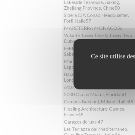
Lakeside Teahouse, Jiaxing,
Zhejiang Province, Chine58
Sidera CIA Conad Headquarter,
Forlì, Italie57
MARETERRA MONACO56
Volante Tower One & Tower Two,
Dubai55
FeRMI, Université Toulouse 3 Paul
Sabatier, France54
Ce site utilise d
Mandarin Oriental Hotel, Blevio,
Lago di Como53
Bacchanalia restaurant Mayfair
Londres52
Atlas Beach Fest, Bali, Indonésie 5
2000 Ocean Miami, Florida50
Campus Bocconi, Milano, Italie49
Healing Architecture, Cannes,
France48
Garages de luxe 47
Les Terrazze del Mediterraneo,
Cavallino Treporti, Italie 46