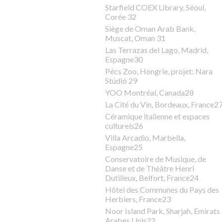
Starfield COEX Library, Séoul,
Corée 32
Siège de Oman Arab Bank,
Muscat, Oman 31
Las Terrazas del Lago, Madrid,
Espagne30
Pécs Zoo, Hongrie, projet: Nara
Stúdió 29
YOO Montréal, Canada28
La Cité du Vin, Bordeaux, France2
Céramique italienne et espaces
culturels26
Villa Arcadio, Marbella,
Espagne25
Conservatoire de Musique, de
Danse et de Théâtre Henri
Dutilleux, Belfort, France24
Hôtel des Communes du Pays des
Herbiers, France23
Noor Island Park, Sharjah, Emirats
Arabes Unis22