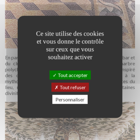
Ce site utilise des cookies
et vous donne le contrôle
sur ceux que vous
souhaitez activer
En particulier, les revêtements du sols du restaurant, du bar et
du club privé ont été réalisés en mosaïque de marbre
polychrome d'après le dessin personnalisé du client inspiré
Tout accepter
des domus de l'époque romaine. Les références à la
mythologie classique parcourent les différents espaces du
lieu, recréant des environnements inspirés de certaines
Tout refuser
divinités.
Personnaliser