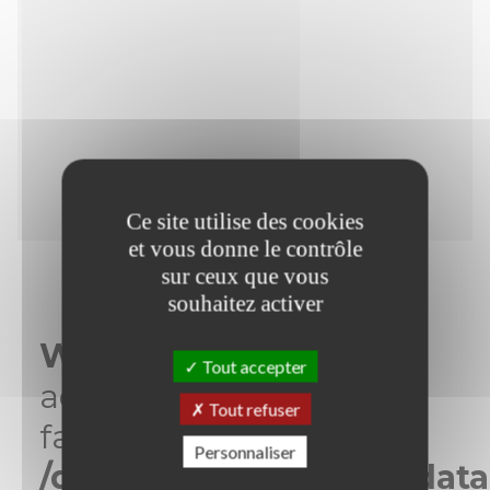
Ce site utilise des cookies
et vous donne le contrôle
sur ceux que vous
souhaitez activer
Warning
: Trying to
Tout accepter
access array offset on
Tout refuser
false in
Personnaliser
/data/www/www.arcadata