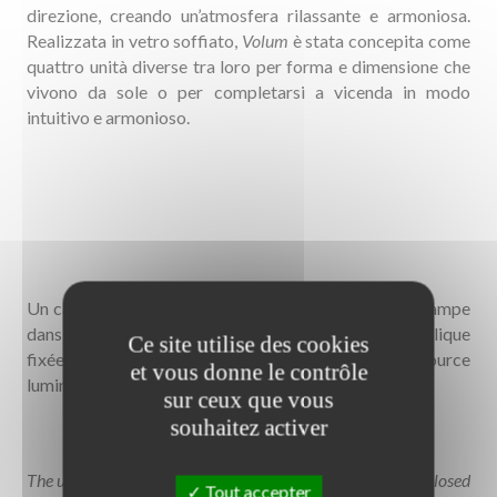
direzione, creando un’atmosfera rilassante e armoniosa.
Realizzata in vetro soffiato,
Volum
è stata concepita come
quattro unità diverse tra loro per forma e dimensione che
vivono da sole o per completarsi a vicenda in modo
intuitivo e armonioso.
Un capuchon en méthacrylate translucide "scelle" la lampe
dans sa partie supérieure et dissimule une partie métallique
Ce site utilise des cookies
fixée au diffuseur et à la monture qui accueille la source
et vous donne le contrôle
lumineuse.
sur ceux que vous
souhaitez activer
The upper part of the glass has designed so that it can be closed
Tout accepter