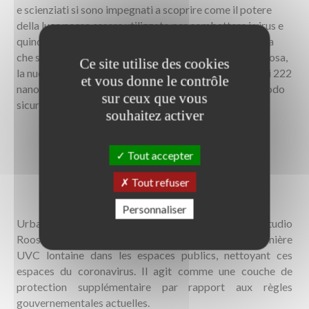
e scienziati si sono impegnati a scoprire come il potere
della luce possa essere utilizzato per combattere i virus e
quindi migliorare il nostro benessere. La ricerca mostra
che sebbene la tradizionale luce UV a 254 nm sia dannosa,
Ce site utilise des cookies
la nuova luce UVC lontana con una lunghezza d’onda di 222
et vous donne le contrôle
nanometri può effettivamente disinfettare i virus in modo
sur ceux que vous
sicuro.
souhaitez activer
Tout accepter
Tout refuser
Personnaliser
Urban Sun, un projet en développement du Studio
Roosegaarde, répand un grand cercle de cette lumière
UVC lontaine dans les espaces publics, nettoyant ces
espaces du coronavirus. Il agit comme une couche de
protection supplémentaire par rapport aux règles
gouvernementales actuelles.