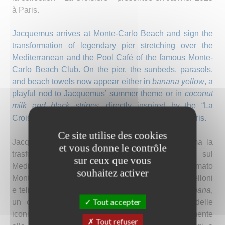
à Paris.
Jacquemus arrives at Monte-Carlo Beach and
sign the
transformation of
legendary pier stretching over the
Mediterranean and the Pool Café
of the famous
Monte-
Carlo Beach Club. On the pier, the sunbeds, parasols,
and beach towels now appear either in
banana yellow
, a
playful nod to Jacquemus’ summer theme or in
coconut
milk and black stripes
, directly inspired by the “La
Croisière” collection unveiled in January 2025 in Paris.
Ce site utilise des cookies
Jacquemus approda al Monte-Carlo Beach e firma la
et vous donne le contrôle
trasformazione del mitico pontile affacciato sul
sur ceux que vous
Mediterraneo e del Café de la Piscine del rinomato
souhaitez activer
Monte-Carlo Beach Club. Sul pontile, lettini, ombrelloni
e teli mare si tingono alternativamente di
giallo banana
,
Tout accepter
un omaggio al tema estivo di Jacquemus, e delle
iconiche
righe coconut milk e nere
, ispirate direttamente
Tout refuser