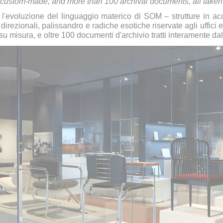
nly custom-made, and more than 100 archival documents, all taken 
e l'evoluzione del linguaggio materico di SOM – strutture in ac
i direzionali, palissandro e radiche esotiche riservate agli uffici
 su misura, e oltre 100 documenti d'archivio tratti interamente dal