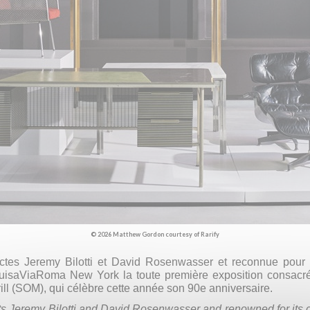
© 2026 Matthew Gordon courtesy of Rarify
ctes Jeremy Bilotti et David Rosenwasser et reconnue pour s
LuisaViaRoma New York la toute première exposition consacré
ill (SOM), qui célèbre cette année son 90e anniversaire.
cts Jeremy Bilotti and David Rosenwasser and renowned for its 