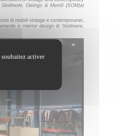
 of Skidmore, Owings & Merrill (SOM)at
zioni di mobili vintage e contemporanei,
amento e interior design di Skidmore,
 souhaitez activer