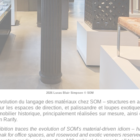
2026 Lucas Blair Simpson © SOM
 l’évolution du langage des matériaux chez SOM – structures en a
pour les espaces de direction, et palissandre et loupes exotiq
mobilier historique, principalement réalisées sur mesure, ains
n Rarify.
ibition traces the evolution of SOM's material-driven idiom – h
eak for office spaces, and rosewood and exotic veneers reserved