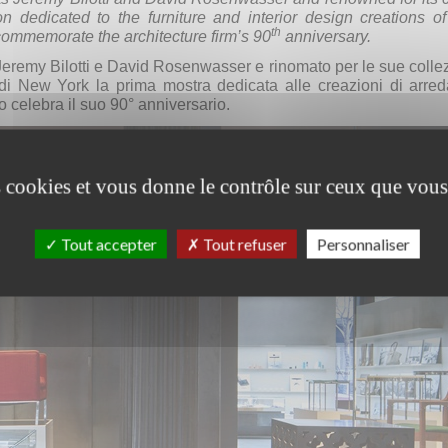
ition dedicated to the furniture and interior design creations
th
ommemorate the architecture firm’s 90
anniversary.
i Jeremy Bilotti e David Rosenwasser e rinomato per le sue colle
di New York la prima mostra dedicata alle creazioni di arred
 celebra il suo 90° anniversario.
es cookies et vous donne le contrôle sur ceux que vous
Tout accepter
Tout refuser
Personnaliser