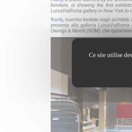
furniture, is showing the first exhib
LuisaViaRoma gallery in New York to c
Rarify
, marchio fondato dagli architett
presenta alla galleria LuisaViaRoma 
Owings & Merrill (SOM), che quest'anno
Ce site utilise d