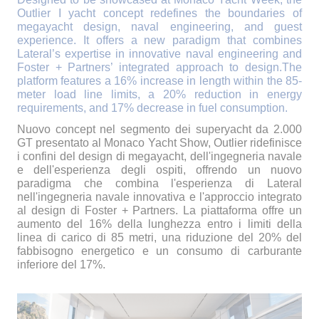
Outlier I yacht concept redefines the boundaries of
megayacht design, naval engineering, and guest
experience. It offers a new paradigm that combines
Lateral’s expertise in innovative naval engineering and
Foster + Partners’ integrated approach to design.
The
platform features a 16% increase in length within the 85-
meter load line limits, a 20% reduction in energy
requirements, and 17% decrease in fuel consumption.
Nuovo concept nel segmento dei superyacht da 2.000
GT presentato al Monaco Yacht Show, Outlier ridefinisce
i confini del design di megayacht, dell'ingegneria navale
e dell'esperienza degli ospiti, offrendo un nuovo
paradigma che combina l'esperienza di Lateral
nell'ingegneria navale innovativa e l'approccio integrato
al design di Foster + Partners. La piattaforma offre un
aumento del 16% della lunghezza entro i limiti della
linea di carico di 85 metri, una riduzione del 20% del
fabbisogno energetico e un consumo di carburante
inferiore del 17%.