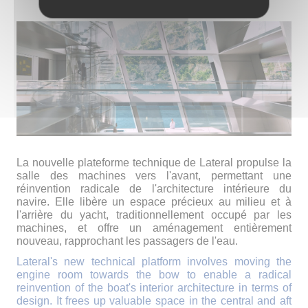
La nouvelle plateforme technique de Lateral propulse la
salle des machines vers l'avant, permettant une
réinvention radicale de l'architecture intérieure du
navire. Elle libère un espace précieux au milieu et à
l'arrière du yacht, traditionnellement occupé par les
machines, et offre un aménagement entièrement
nouveau, rapprochant les passagers de l'eau.
Lateral's new technical platform involves moving the
engine room towards the bow to enable a radical
reinvention of the boat's interior architecture in terms of
design. It frees up valuable space in the central and aft