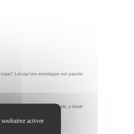
"coque". Lorsqu'une enveloppe est passée
assed through the slit on the side, a blade
 souhaitez activer