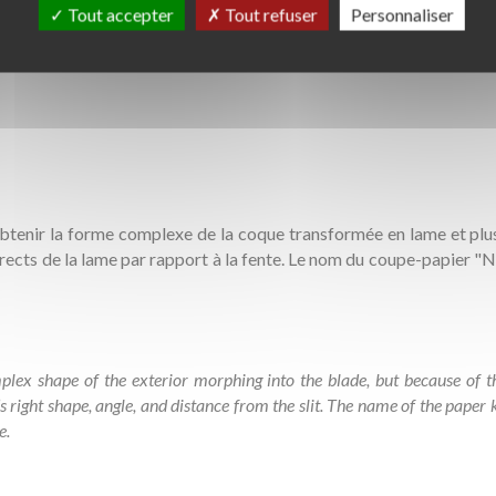
Tout accepter
Tout refuser
Personnaliser
 a forma di conchiglia, con la lama nascosta all'interno del "gusc
taccata alla spirale interna entra sotto il lembo e apre la busta.
btenir la forme complexe de la coque transformée en lame et plus
corrects de la lame par rapport à la fente. Le nom du coupe-papier "
lex shape of the exterior morphing into the blade, but because of th
 right shape, angle, and distance from the slit. The name of the pape
te.