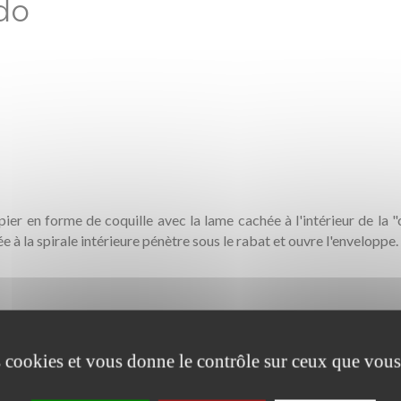
do
r en forme de coquille avec la lame cachée à l'intérieur de la 
ée à la spirale intérieure pénètre sous le rabat et ouvre l'enveloppe.
nife, with the blade hidden inside the "shell". When an envelope is p
e flap, and opens the envelope.
es cookies et vous donne le contrôle sur ceux que vous