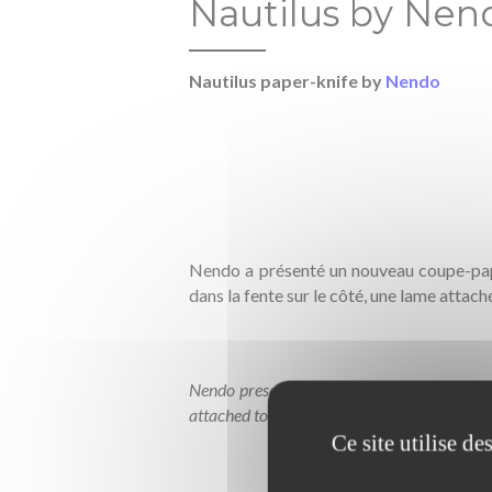
Nautilus by Nen
Nautilus paper-knife by
Nendo
Nendo a présenté un nouveau coupe-papie
dans la fente sur le côté, une lame attach
Nendo presented a new conch-shaped paper k
attached to the inner spiral enters under th
Ce site utilise d