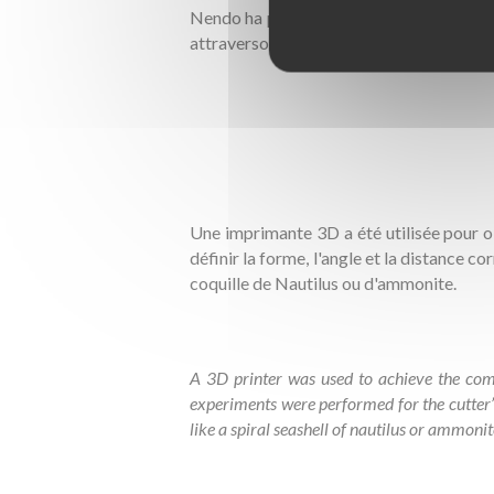
Nendo ha presentato un nuovo tagliacarte
attraverso la fessura sul lato, una lama at
Une imprimante 3D a été utilisée pour o
définir la forme, l'angle et la distance 
coquille de Nautilus ou d'ammonite.
A 3D printer was used to achieve the comp
experiments were performed for the cutter’s
like a spiral seashell of nautilus or ammoni