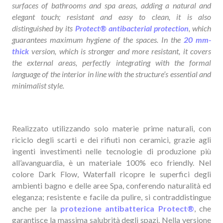
surfaces of bathrooms and spa areas, adding a natural and
elegant touch; resistant and easy to clean, it is also
distinguished by its
Protect® antibacterial protection
, which
guarantees maximum hygiene of the spaces. In the
20 mm-
thick
version, which is stronger and more resistant, it covers
the external areas, perfectly integrating with the formal
language of the interior in line with the structure’s essential and
minimalist style.
Realizzato utilizzando solo materie prime naturali, con
riciclo degli scarti e dei rifiuti non ceramici, grazie agli
ingenti investimenti nelle tecnologie di produzione più
all’avanguardia, è un materiale 100% eco friendly. Nel
colore Dark Flow, Waterfall ricopre le superfici degli
ambienti bagno e delle aree Spa, conferendo naturalità ed
eleganza; resistente e facile da pulire, si contraddistingue
anche per la
protezione antibatterica Protect®
, che
garantisce la massima salubrità degli spazi. Nella versione