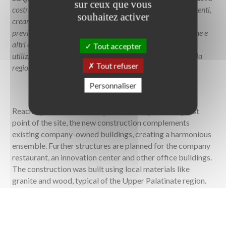
sur ceux que vous
costruzione integra gli edifici di proprietà dell’azienda esistenti,
souhaitez activer
creando un insieme armonioso. Ulteriori strutture sono
previste per il ristorante aziendale, un centro di innovazione e
altri edifici per uffici. La costruzione è stata realizzata
Tout accepter
utilizzando materiali locali come granito e legno, tipici della
Tout refuser
regione dell’Alto Palatinato.
Personnaliser
Reaching over 120m in length and sitting at the highest
point of the site, the new construction complements
existing company-owned buildings, creating a harmonious
ensemble. Further structures are planned for the company
restaurant, an innovation center and other office buildings.
The construction was built using local materials like
granite and wood, typical of the Upper Palatinate region.