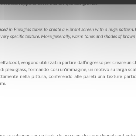
nent aussi rappeler cette thématique des graines.
aced in Plexiglas tubes to create a vibrant screen with a huge pattern. 
o a very specific texture. More generally, warm tones and shades of brown
ll'alcool, vengono utilizzati a partire dall’ingresso per creare un 
bi di plexiglass, formando così un'immagine, un motivo su larga sc
tamente nella pittura, conferendo alle pareti una texture partico
mi.
sager se retrouve sur un tapis de verre en-dessous duquel sont entr