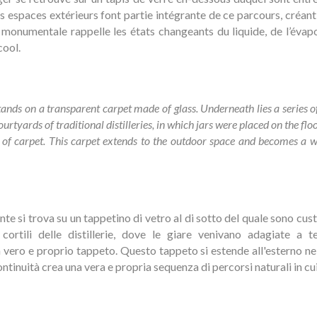
s espaces extérieurs font partie intégrante de ce parcours, créant 
on monumentale rappelle les états changeants du liquide, de l’éva
cool.
ands on a transparent carpet made of glass. Underneath lies a series of j
ourtyards of traditional distilleries, in which jars were placed on the flo
t of carpet. This carpet extends to the outdoor space and becomes a w
te si trova su un tappetino di vetro al di sotto del quale sono cust
 cortili delle distillerie, dove le giare venivano adagiate a t
ero e proprio tappeto. Questo tappeto si estende all'esterno nel
tinuità crea una vera e propria sequenza di percorsi naturali in cui