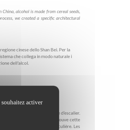
In China, alcohol is made from cereal seeds,
rocess, we created a specific architectural
 regione cinese dello Shan Bei. Per la
istema che collega in modo naturale i
ione dell'alcol.
 souhaitez activer
 claustra/écran formant la cage d’escalier.
motif à grande échelle. On retrouve cette
t aux murs une texture particulière. Les