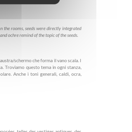
In the rooms, seeds were directly integrated
 and ochre remind of the topic of the seeds.
claustra/schermo che forma il vano scala. I
ala. Troviamo questo tema in ogni stanza,
lare. Anche i toni generali, caldi, ocra,
eposées, telles des vestiges antiques, des