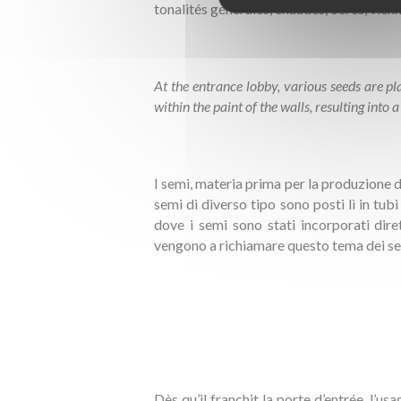
tonalités générales, chaudes, ocres, vien
At the entrance lobby, various seeds are pl
within the paint of the walls, resulting int
I semi, materia prima per la produzione de
semi di diverso tipo sono posti lì in tu
dove i semi sono stati incorporati diret
vengono a richiamare questo tema dei se
Dès qu’il franchit la porte d’entrée, l’u