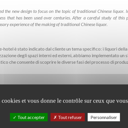
ted the new design to focus on the topic of traditional Chinese liquor. 
ess that has been used over centuries. After a careful study of this p
nsory experience of the making of traditional Chinese liquor.
-hotel è stato indicato dal cliente un tema specifico: i liquori della
izzazione degli spazi interni ed esterni, abbiamo implementato un s
tico che consente di scoprire le diverse fasi del processo di produz
es cookies et vous donne le contrôle sur ceux que vous
ation de l’alcool, sont utilisées dès le hall d’entrée pour créer une
Tout accepter
Tout refuser
Personnaliser
lacées dans des tubes en plexiglas, formant ainsi un tableau, un 
graines ont été incorporées directement dans la peinture, donnan