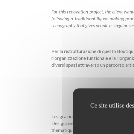
For this renovation project, the client wan
following a traditional liquor-making proc
scenography that gives people a singular se
Per la ristrutturazione di questo Boutique
riorganizzazione funzionale e la riorgan
diversi spazi attraverso un percorso artis
Ce site utilise d
Les graines, matière première de la fabric
Des graines de différents types y sont p
thématique dans chaque chambre, où des 