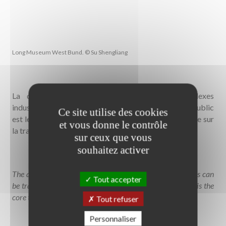
Long Museum West Bund. © Su Shengliang
La question de la réutilisation d'anciens complexes
industriels dans de nouveaux lieux attractifs pour le public
Ce site utilise des cookies
est le thème central de cette exposition qui se focalise sur
et vous donne le contrôle
la transformation du Huangpu Riverside à Shanghai.
sur ceux que vous
souhaitez activer
The question of how formerly closed industrial complexes can
Tout accepter
be transformed into new, attractive places for the public is the
core theme of this exhibition.
Tout refuser
Personnaliser