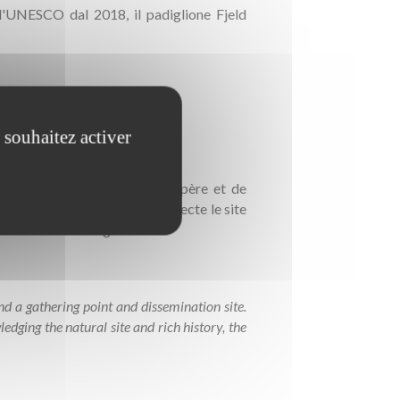
ll'UNESCO dal 2018, il padiglione Fjeld
 souhaitez activer
specific servira de point de repère et de
 un geste symbolique qui respecte le site
le ancrée à Sarfannguit.
and a gathering point and dissemination site.
edging the natural site and rich history, the