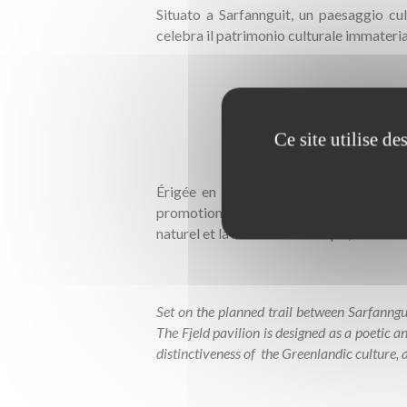
Situato a Sarfannguit, un paesaggio cu
celebra il patrimonio culturale immateria
Ce site utilise d
Érigée en position dominante sur le sent
promotion du site. Le Pavillon Fjeld est
naturel et la richesse historique, le carac
Set on the planned trail between Sarfannguit
The Fjeld pavilion is designed as a poetic a
distinctiveness of the Greenlandic culture, a