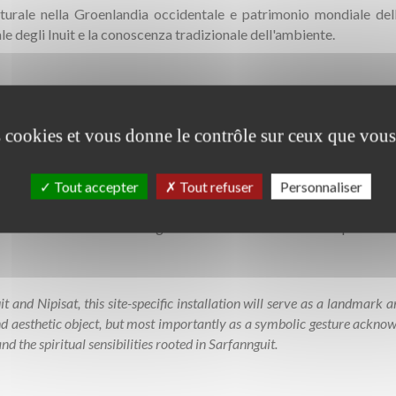
lturale nella Groenlandia occidentale e patrimonio mondiale de
le degli Inuit e la conoscenza tradizionale dell'ambiente.
es cookies et vous donne le contrôle sur ceux que vous
Tout accepter
Tout refuser
Personnaliser
ier qui reliera Sarfannguit et Nipisat, cette installation site-
 conçu comme un objet poétique et esthétique, mais surtout comme
tère distinctif de la culture groenlandaise et la sensibilité spirituel
 and Nipisat, this site-specific installation will serve as a landmark 
nd aesthetic object, but most importantly as a symbolic gesture acknowl
nd the spiritual sensibilities rooted in Sarfannguit.