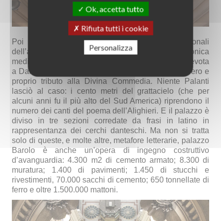
Ok, accetta tutto
Rifiuta tutti i cookie
Poi ci sono le motivazioni culturali e personali
Personalizza
dell’architetto Palanti, membro della loggia massonica
medioevale della Fede Santa (ancora esistente) devota
a Dante Alighieri, tanto che il suo grattacielo è un vero e
proprio tributo alla Divina Commedia. Niente Palanti
lasciò al caso: i cento metri del grattacielo (che per
alcuni anni fu il più alto del Sud America) riprendono il
numero dei canti del poema dell’Alighieri. E il palazzo è
diviso in tre sezioni corredate da frasi in latino in
rappresentanza dei cerchi danteschi. Ma non si tratta
solo di queste, e molte altre, metafore letterarie, palazzo
Barolo è anche un’opera di ingegno costruttivo
d’avanguardia: 4.300 m2 di cemento armato; 8.300 di
muratura; 1.400 di pavimenti; 1.450 di stucchi e
rivestimenti, 70.000 sacchi di cemento; 650 tonnellate di
ferro e oltre 1.500.000 mattoni.